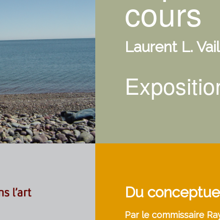
cours
Laurent L. Vai
Expositi
Du conceptuel 
Par le commissaire R