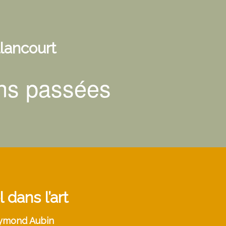
llancourt
ons passées
dans l’art
aymond Aubin