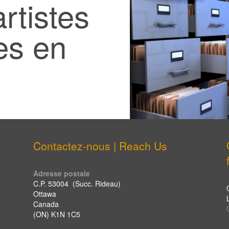
rtistes
es en
Contactez-nous | Reach Us
Adresse postale
C.P. 53004 (Succ. Rideau)
Ottawa
Canada
(ON) K1N 1C5