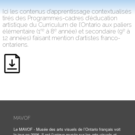
Ici les contenus d’apprentissage contextualisés
tirés des Programmes-cadres d’éducation
artistique du Curriculum de l’Ontario aux paliers
re
e
e
élémentaire (1
à 8
année) et secondaire (9
à
12 années) faisant mention d’artistes franco-
ontariens.
MAVOF
Le MAVOF - Musée des arts visuels de l’Ontario français voit
le jour en 2006. Il est l’unique musée sur les arts visuels et