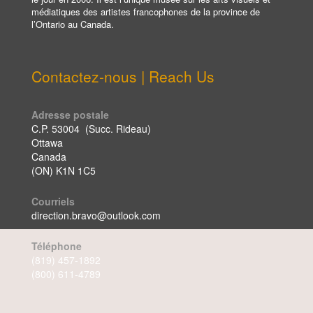
médiatiques des artistes francophones de la province de
l’Ontario au Canada.
Contactez-nous | Reach Us
Adresse postale
C.P. 53004 (Succ. Rideau)
Ottawa
Canada
(ON) K1N 1C5
Courriels
direction.bravo@outlook.com
Téléphone
(819) 457-1892
(800) 611-4789