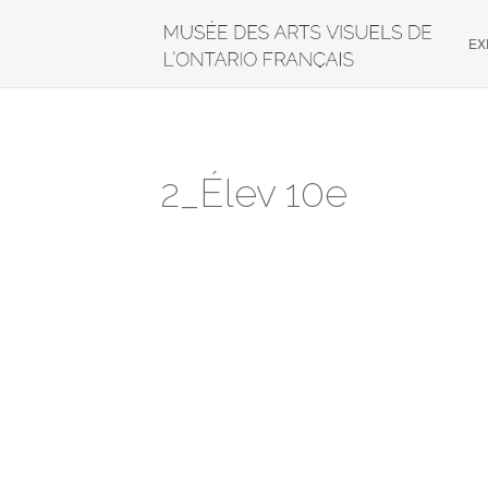
EX
2_Élev 10e